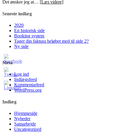
Det ønsker jeg at…
[Læs videre]
Seneste indlæg
2020
En historisk side
Booking system
Tager din faktura beløbet med til side 2?
Ny side
Meta
Log ind
Indlægsfeed
Kommentarfeed
WordPress.org
Indlæg
Hjemmeside
Nyheder
Samarbejde
Uncategorized