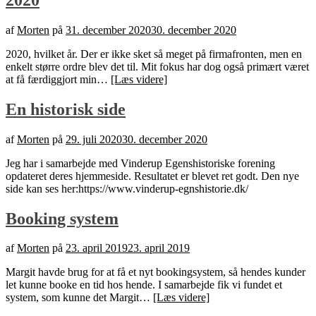
af
Morten
på
31. december 2020
30. december 2020
2020, hvilket år. Der er ikke sket så meget på firmafronten, men en
enkelt større ordre blev det til. Mit fokus har dog også primært været
at få færdiggjort min…
[Læs videre]
En historisk side
af
Morten
på
29. juli 2020
30. december 2020
Jeg har i samarbejde med Vinderup Egenshistoriske forening
opdateret deres hjemmeside. Resultatet er blevet ret godt. Den nye
side kan ses her:https://www.vinderup-egnshistorie.dk/
Booking system
af
Morten
på
23. april 2019
23. april 2019
Margit havde brug for at få et nyt bookingsystem, så hendes kunder
let kunne booke en tid hos hende. I samarbejde fik vi fundet et
system, som kunne det Margit…
[Læs videre]