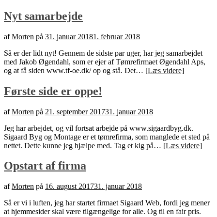
Nyt samarbejde
af
Morten
på
31. januar 2018
1. februar 2018
Så er der lidt nyt! Gennem de sidste par uger, har jeg samarbejdet
med Jakob Øgendahl, som er ejer af Tømrefirmaet Øgendahl Aps,
og at få siden www.tf-oe.dk/ op og stå. Det…
[Læs videre]
Første side er oppe!
af
Morten
på
21. september 2017
31. januar 2018
Jeg har arbejdet, og vil fortsat arbejde på www.sigaardbyg.dk.
Sigaard Byg og Montage er et tømrefirma, som manglede et sted på
nettet. Dette kunne jeg hjælpe med. Tag et kig på…
[Læs videre]
Opstart af firma
af
Morten
på
16. august 2017
31. januar 2018
Så er vi i luften, jeg har startet firmaet Sigaard Web, fordi jeg mener
at hjemmesider skal være tilgængelige for alle. Og til en fair pris.