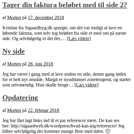
Tager din faktura beløbet med til side 2?
af
Morten
på
17. december 2018
Kristian fra Sigaardbyg.dk spurgte, om det var muligt at lave en
løbende faktura, som selv tog beløbet fra side et med om på næste
side. Og selvfølgelig er det det,…
[Læs videre]
Ny side
af
Morten
på
28. juni 2018
Jeg har været i gang med at lave endnu en side, denne gang inden
for et helt nyt område. Margit er nyuddannet zoneterapeut, og starter
som selvstændig. Hun skulle bruge…
[Læs videre]
Opdatering
af
Morten
på
22. februar 2018
Jeg har fået lagt links ind til et par referencer mere. De kan ses
her: http://sigaardweb.dk/wordpress/hvad-kan-jeg/referencer/ Jeg
håber selvfølgelig der kommer mange flere med tiden. 🙂